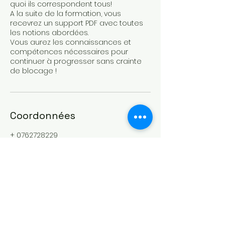
quoi ils correspondent tous!
A la suite de la formation, vous
recevrez un support PDF avec toutes
les notions abordées.
Vous aurez les connaissances et
compétences nécessaires pour
continuer à progresser sans crainte
de blocage !
Coordonnées
+ 0762728229
flo@coursdephoto.net
160 Rue du Faubourg Bonnefoy, 31200
Toulouse, France