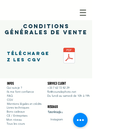
conditions
générales de vente
télécharge
z les cgv
INFOS
SERVICE CLIENT
Qui suis-je ?
+33 7 62 72 82 29
Ils me font confiance
flo@coursdephoto.net
FAQ
Du lundi au samedi de 10h à 19h
CGV
Mentions légales et crédits
RESEAUX
Livres techniques
Bons cadeaux
Facebook
Vos images
CE / Entreprises
Instagram
Mon niveau
Tous les cours