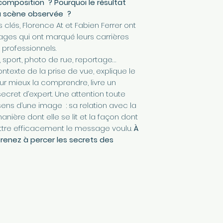
a composition ? Pourquoi le résultat
 la scène observée ?
clés, Florence At et Fabien Ferrer ont
ages qui ont marqué leurs carrières
professionnels.
, sport, photo de rue, reportage…
texte de la prise de vue, explique le
r mieux la comprendre, livre un
ecret d’expert. Une attention toute
sens d’une image : sa relation avec la
manière dont elle se lit et la façon dont
ttre efficacement le message voulu.
À
renez à percer les secrets des