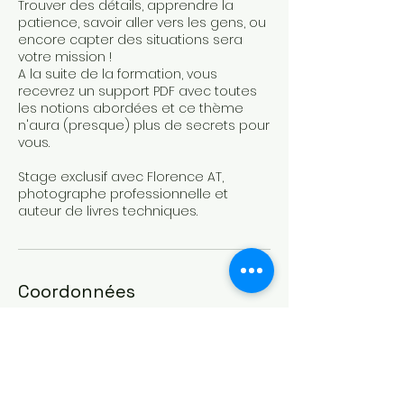
Trouver des détails, apprendre la
patience, savoir aller vers les gens, ou
encore capter des situations sera
votre mission !
A la suite de la formation, vous
recevrez un support PDF avec toutes
les notions abordées et ce thème
n'aura (presque) plus de secrets pour
vous.
Stage exclusif avec Florence AT,
photographe professionnelle et
auteur de livres techniques.
Coordonnées
+ 0762728229
flo@coursdephoto.net
160 Rue du Faubourg Bonnefoy, 31200
Toulouse, France