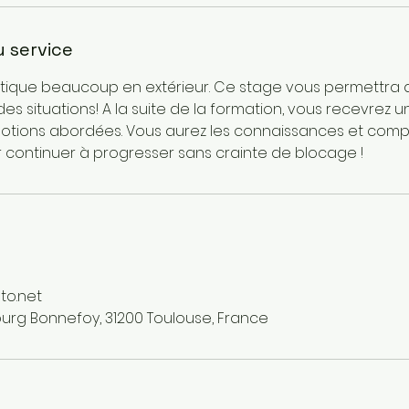
u service
atique beaucoup en extérieur. Ce stage vous permettra d'
des situations! A la suite de la formation, vous recevrez 
notions abordées. Vous aurez les connaissances et com
 continuer à progresser sans crainte de blocage !
to.net
urg Bonnefoy, 31200 Toulouse, France