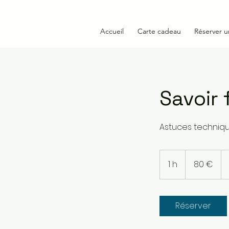
Accueil
Carte cadeau
Réserver u
Savoir 
Astuces technique
80
euros
1 h
1
80 €
Réserver